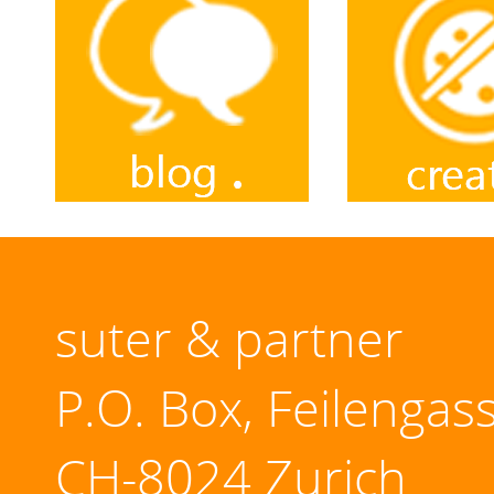
suter & partner
P.O. Box, Feilengas
CH-8024 Zurich